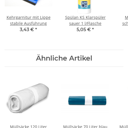
Kehrgarnitur mit Lippe
Spülan KS Klarspüler
M
stabile Ausführung
sauer 1 l/Flasche
sc
Typ
3,43 €
*
5,05 €
*
Ähnliche Artikel
Müllsäcke 120 Liter
Müllsäcke 70 Liter blau
Müll