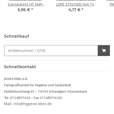
transparent HT High
LDPE 575x1000 mm Typ
70
Tech 700x1100mm
60 (40my) 25 Stück/Rolle
5,96 €
*
4,17 €
*
Typ20 (15my) 50
Stück/Rolle
Schnellkauf
Schnellkontakt
André Klein e.K.
Fachgroßhandel für Hygiene und Sauberkeit
Holderbuschweg 45 – 74193 Schwaigern-Massenbach
Tel. 0713897410 – Fax 07138974120
Mail: info@hygiene-klein.de