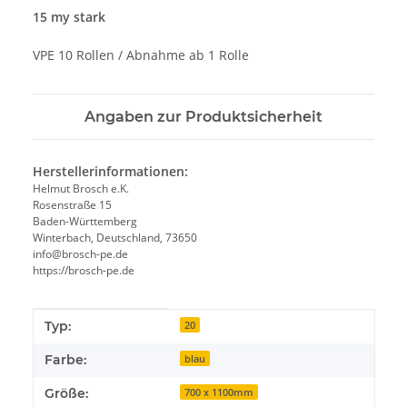
15 my stark
VPE 10 Rollen / Abnahme ab 1 Rolle
Angaben zur Produktsicherheit
Herstellerinformationen:
Helmut Brosch e.K.
Rosenstraße 15
Baden-Württemberg
Winterbach, Deutschland, 73650
info@brosch-pe.de
https://brosch-pe.de
Produkteigenschaft
Wert
Typ:
20
Farbe:
blau
Größe:
700 x 1100mm