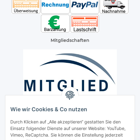
Mitgliedschaften
Wie wir Cookies & Co nutzen
Versand / Lieferung
Durch Klicken auf „Alle akzeptieren“ gestatten Sie den
Paketdienst und Spedition
Einsatz folgender Dienste auf unserer Website: YouTube,
Vimeo, ReCaptcha. Sie können die Einstellung jederzeit
Regionaler Lieferservice im Umkreis von ca. 60 Km