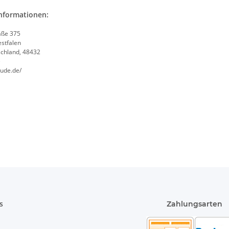
informationen:
aße 375
stfalen
schland, 48432
e
gude.de/
s
Zahlungsarten