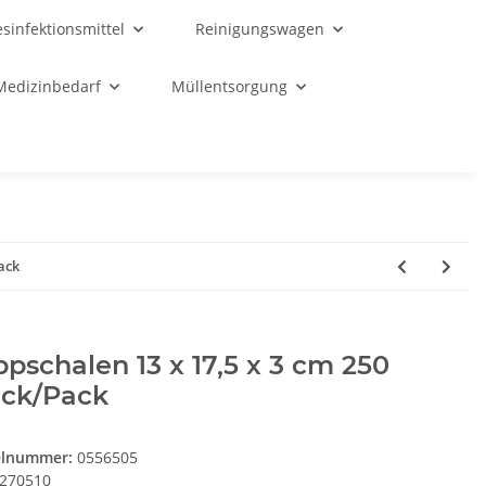
sinfektionsmittel
Reinigungswagen
Medizinbedarf
Müllentsorgung
ack
pschalen 13 x 17,5 x 3 cm 250
ück/Pack
elnummer:
0556505
270510