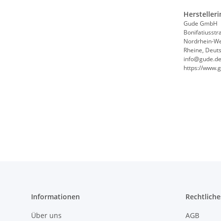
Hersteller
Gude GmbH
Bonifatiusstr
Nordrhein-We
Rheine, Deut
info@gude.d
https://www.
Informationen
Rechtliche
Über uns
AGB