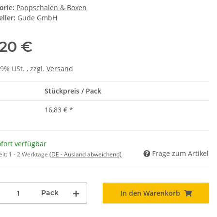
orie:
Pappschalen & Boxen
ller:
Gude GmbH
,20 €
19% USt. , zzgl.
Versand
Stückpreis / Pack
16,83 €
*
fort verfügbar
Frage zum Artikel
eit:
1 - 2 Werktage
(DE - Ausland abweichend)
Pack
In den Warenkorb