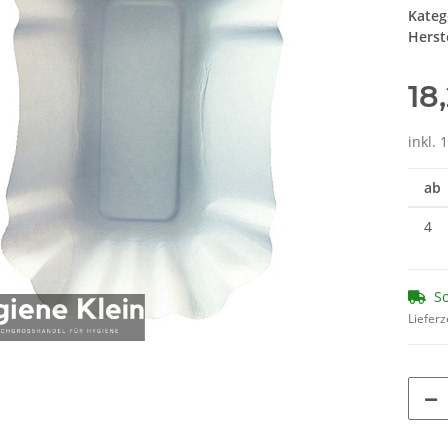
Kateg
Herste
18
inkl. 
ab
4
So
Lieferz