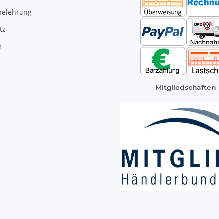
belehrung
tz
m
Mitgliedschaften