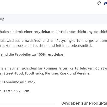
Loadin
ung
halen sind mit einer recyclebaren PP-Folienbeschichtung beschich
dukt wird aus
umweltfreundlichem Recyclingkarton
hergestellt un
ntakt mit trockenen, feuchten und fettende Lebensmittel.
m
sind die Pappteller zu
100% recyclebar.
halen eignen sich ideal für
Pommes Frites, Kartoffelecken, Currywu
s, Street-Food, Foodtrucks, Kantine, Kiosk und Vereine.
 / Abnahme ab 1 Pack
: 13 x 17,5 x 3 cm
Angaben zur Produkts