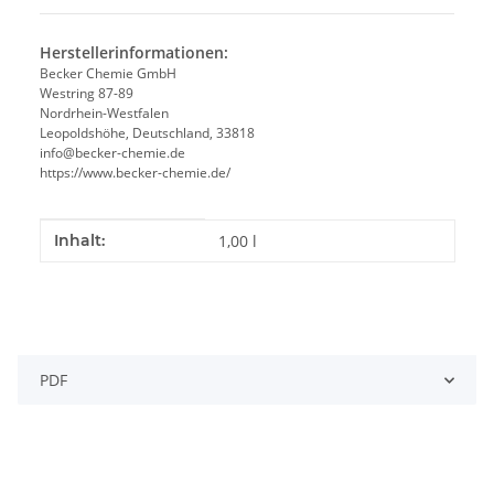
Herstellerinformationen:
Becker Chemie GmbH
Westring 87-89
Nordrhein-Westfalen
Leopoldshöhe, Deutschland, 33818
info@becker-chemie.de
https://www.becker-chemie.de/
Produkteigenschaft
Wert
Inhalt:
1,00 l
PDF