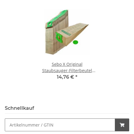
Sebo X Original
Staubsauger-Filterbeutel
5093N 3-lagig mit grünem
14,76 €
*
Deckel 10St./Pack
Schnellkauf