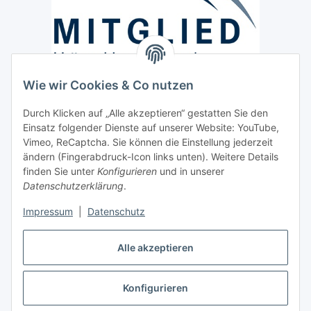
Wie wir Cookies & Co nutzen
Versand / Lieferung
Durch Klicken auf „Alle akzeptieren“ gestatten Sie den
Paketdienst und Spedition
Einsatz folgender Dienste auf unserer Website: YouTube,
Regionaler Lieferservice im Umkreis von ca. 60 Km
Vimeo, ReCaptcha. Sie können die Einstellung jederzeit
ändern (Fingerabdruck-Icon links unten). Weitere Details
Sicherheit
finden Sie unter
Konfigurieren
und in unserer
Datenschutzerklärung
.
Impressum
|
Datenschutz
Alle akzeptieren
Vertrag widerrufen
Konfigurieren
* Alle Preise inkl. gesetzlicher USt., zzgl.
Versand