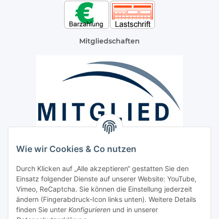
Mitgliedschaften
Wie wir Cookies & Co nutzen
Versand / Lieferung
Durch Klicken auf „Alle akzeptieren“ gestatten Sie den
Paketdienst und Spedition
Einsatz folgender Dienste auf unserer Website: YouTube,
Vimeo, ReCaptcha. Sie können die Einstellung jederzeit
Regionaler Lieferservice im Umkreis von ca. 60 Km
ändern (Fingerabdruck-Icon links unten). Weitere Details
Sicherheit
finden Sie unter
Konfigurieren
und in unserer