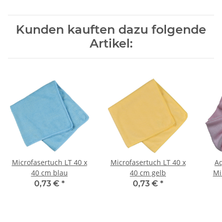
Kunden kauften dazu folgende
Artikel:
Microfasertuch LT 40 x
Microfasertuch LT 40 x
A
40 cm blau
40 cm gelb
Mi
0,73 €
*
0,73 €
*