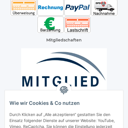
Mitgliedschaften
Wie wir Cookies & Co nutzen
Versand / Lieferung
Durch Klicken auf „Alle akzeptieren“ gestatten Sie den
Paketdienst und Spedition
Einsatz folgender Dienste auf unserer Website: YouTube,
Vimeo, ReCaptcha. Sie können die Einstellung jederzeit
Regionaler Lieferservice im Umkreis von ca. 60 Km