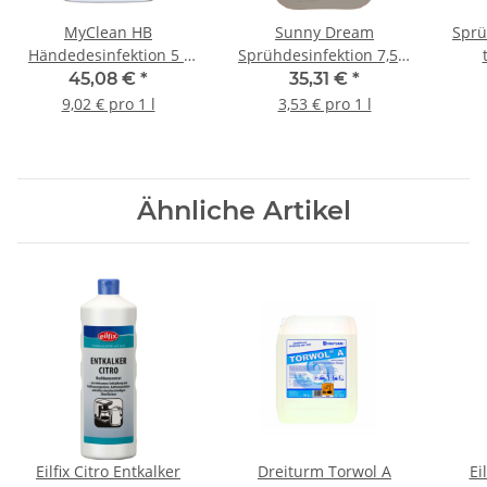
MyClean HB
Sunny Dream
Sprü
Händedesinfektion 5 l
Sprühdesinfektion 7,5%
Kanister
gebrauchsfertig 10
45,08 €
*
35,31 €
*
l/Kanister
9,02 € pro 1 l
3,53 € pro 1 l
Ähnliche Artikel
Eilfix Citro Entkalker
Dreiturm Torwol A
Ei