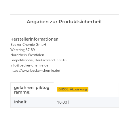
Angaben zur Produktsicherheit
Herstellerinformationen:
Becker Chemie GmbH
Westring 87-89
Nordrhein-Westfalen
Leopoldshöhe, Deutschland, 33818
info@becker-chemie.de
https://www.becker-chemie.de/
gefahren_piktog
Produkteigenschaft
Wert
GHS05: Ätzwirkung
ramme:
Inhalt:
10,00 l