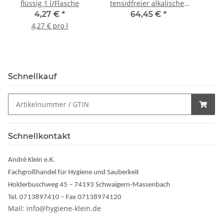
flüssig 1 l/Flasche
tensidfreier alkalischer
Reiniger 10l /Kanister
4,27 €
*
64,45 €
*
4,27 € pro l
Schnellkauf
Schnellkontakt
André Klein e.K.
Fachgroßhandel für Hygiene und Sauberkeit
Holderbuschweg 45 – 74193 Schwaigern-Massenbach
Tel. 0713897410 – Fax 07138974120
Mail: info@hygiene-klein.de