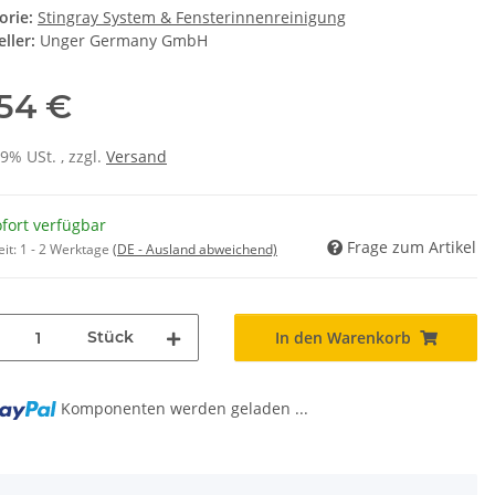
orie:
Stingray System & Fensterinnenreinigung
ller:
Unger Germany GmbH
,54 €
19% USt. , zzgl.
Versand
fort verfügbar
Frage zum Artikel
eit:
1 - 2 Werktage
(DE - Ausland abweichend)
Stück
In den Warenkorb
Komponenten werden geladen ...
g...