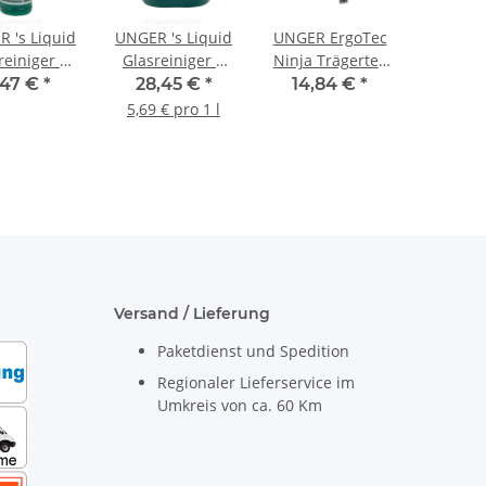
 's Liquid
UNGER 's Liquid
UNGER ErgoTec
reiniger 1
Glasreiniger 5
Ninja Trägerteil
r/Flasche
Liter Kanister
45cm
,47 €
*
28,45 €
*
14,84 €
*
5,69 € pro 1 l
Versand / Lieferung
Paketdienst und Spedition
Regionaler Lieferservice im
Umkreis von ca. 60 Km