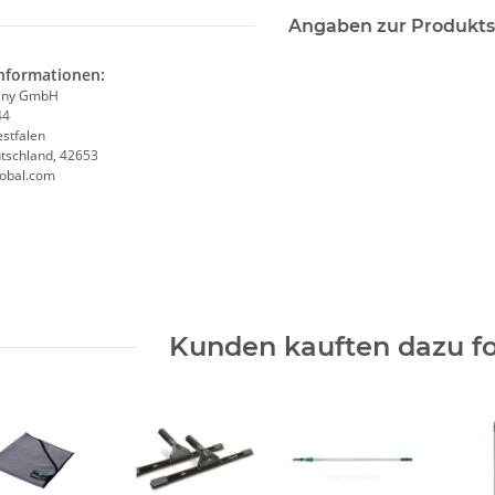
Angaben zur Produkts
informationen:
any GmbH
44
stfalen
utschland, 42653
obal.com
Kunden kauften dazu fo