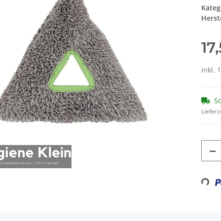
Kateg
Herste
17
inkl. 
So
Lieferz
Loadin