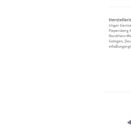
Hersteller
Unger Germ
Piepersberg 
Nordrhein-We
Solingen, De
info@ungergl