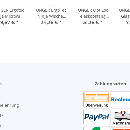
GER Ergotec
UNGER ErgoTec
UNGER OptiLoc
UNGER
ja Microwipe
Ninja Wischer
Teleskopstange
Glas
55x55cm
45cm soft
2-teilig 2x1,25m
Lite
9,67 €
*
34,36 €
*
31,36 €
*
7
s
Zahlungsarten
belehrung
tz
m