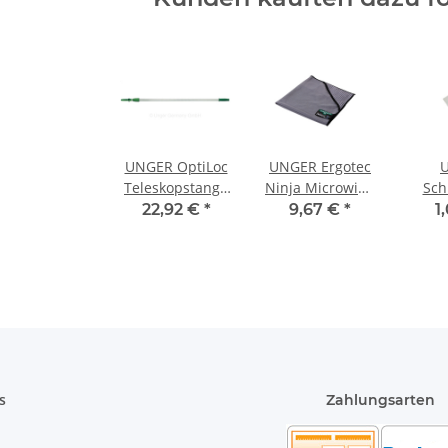
UNGER OptiLoc
UNGER Ergotec
Teleskopstange
Ninja Microwipe
Sch
2-teilig
55x55cm
22,92 €
*
9,67 €
*
1
2x0,625m
s
Zahlungsarten