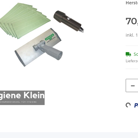
Herste
70
inkl. 
So
Lieferz
Loadi