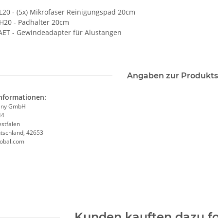
0 - (5x) Mikrofaser Reinigungspad 20cm
0 - Padhalter 20cm
T - Gewindeadapter für Alustangen
Angaben zur Produkts
informationen:
any GmbH
44
stfalen
utschland, 42653
obal.com
Kunden kauften dazu fo