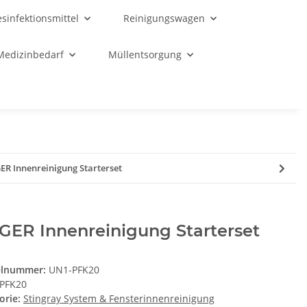
sinfektionsmittel
Reinigungswagen
Medizinbedarf
Müllentsorgung
R Innenreinigung Starterset
GER Innenreinigung Starterset
elnummer:
UN1-PFK20
PFK20
orie:
Stingray System & Fensterinnenreinigung