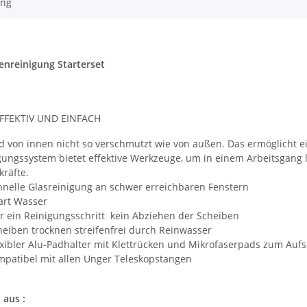
ung
nreinigung Starterset
EFFEKTIV UND EINFACH
nd von innen nicht so verschmutzt wie von außen. Das ermöglicht e
gungssystem bietet effektive Werkzeuge, um in einem Arbeitsgang l
kräfte.
elle Glasreinigung an schwer erreichbaren Fenstern
t Wasser
ein Reinigungsschritt kein Abziehen der Scheiben
iben trocknen streifenfrei durch Reinwasser
ibler Alu-Padhalter mit Klettrücken und Mikrofaserpads zum Aufs
atibel mit allen Unger Teleskopstangen
aus :