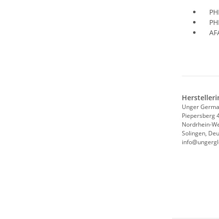
PHL2
PHH2
AFAE
Hersteller
Unger Germ
Piepersberg 
Nordrhein-We
Solingen, De
info@ungergl