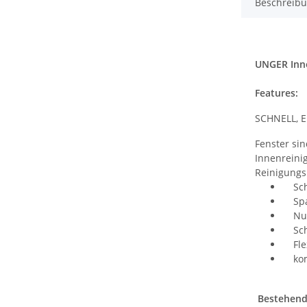
Beschreib
UNGER Inne
Features:
SCHNELL, 
Fenster si
Innenreini
Reinigungs
Schn
Spar
Nur 
Sche
Flex
komp
Bestehend 