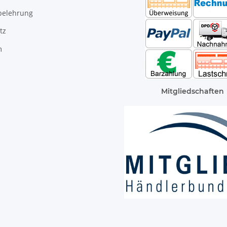
belehrung
tz
m
Mitgliedschaften