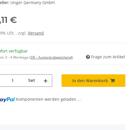
ller:
Unger Germany GmbH
,11 €
19% USt. , zzgl.
Versand
fort verfügbar
Frage zum Artikel
eit:
3 - 4 Werktage
(DE - Ausland abweichend)
Set
In den Warenkorb
ng...
Komponenten werden geladen ...