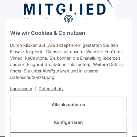
Wie wir Cookies & Co nutzen
Versand / Lieferung
Durch Klicken auf „Alle akzeptieren“ gestatten Sie den
Paketdienst und Spedition
Einsatz folgender Dienste auf unserer Website: YouTube,
Regionaler Lieferservice im Umkreis von ca. 60 Km
Vimeo, ReCaptcha. Sie können die Einstellung jederzeit
ändern (Fingerabdruck-Icon links unten). Weitere Details
Sicherheit
finden Sie unter
Konfigurieren
und in unserer
Datenschutzerklärung
.
Impressum
|
Datenschutz
Alle akzeptieren
Vertrag widerrufen
Konfigurieren
* Alle Preise inkl. gesetzlicher USt., zzgl.
Versand