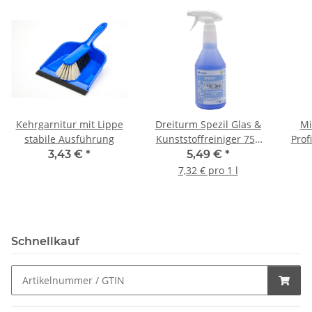
Kehrgarnitur mit Lippe
Dreiturm Spezil Glas &
Mi
stabile Ausführung
Kunststoffreiniger 750
Prof
ml Schaumsprühflasche
3,43 €
*
5,49 €
*
7,32 € pro 1 l
Schnellkauf