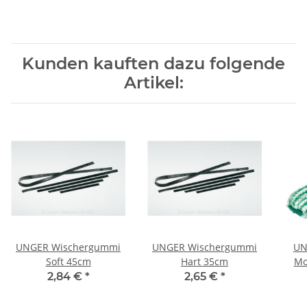
Kunden kauften dazu folgende
Artikel:
UNGER Wischergummi
UNGER Wischergummi
UN
Soft 45cm
Hart 35cm
Mo
2,84 €
*
2,65 €
*