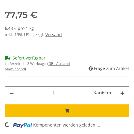
77,75 €
6,48 € pro 1 kg
inkl. 19% USt. , zzgl.
Versand
Sofort verfügbar
Lieferzeit:
1 - 2 Werktage
(DE - Ausland
Frage zum Artikel
abweichend)
Kanister
ng...
Komponenten werden geladen ...