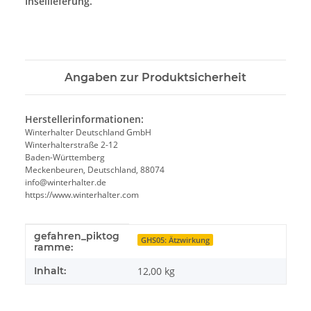
Insellieferung.
Angaben zur Produktsicherheit
Herstellerinformationen:
Winterhalter Deutschland GmbH
Winterhalterstraße 2-12
Baden-Württemberg
Meckenbeuren, Deutschland, 88074
info@winterhalter.de
https://www.winterhalter.com
gefahren_piktog
Produkteigenschaft
Wert
GHS05: Ätzwirkung
ramme:
Inhalt:
12,00 kg