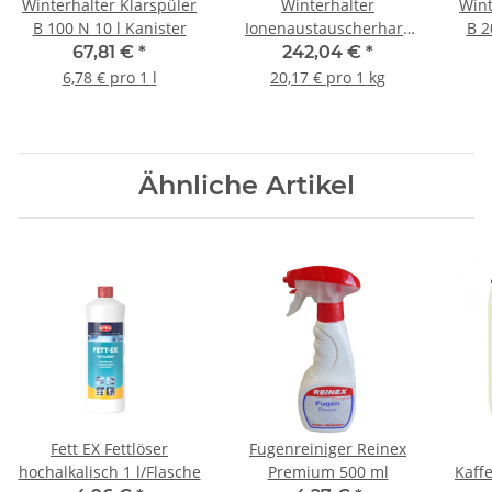
Winterhalter Klarspüler
Winterhalter
Wint
B 100 N 10 l Kanister
Ionenaustauscherharz
B 2
MB67 19 l
67,81 €
*
242,04 €
*
6,78 € pro 1 l
20,17 € pro 1 kg
Ähnliche Artikel
Fett EX Fettlöser
Fugenreiniger Reinex
hochalkalisch 1 l/Flasche
Premium 500 ml
Kaff