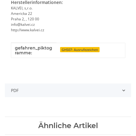
Herstellerinformationen:
KALVEI, s,r.o.
Americka 22
Praha 2, , 120 00
info@kalvei.cz
http://www.kalvei.cz
gefahren_piktog
Produkteigenschaft
Wert
GHS07: Ausrufezeichen
ramme:
PDF
Ähnliche Artikel