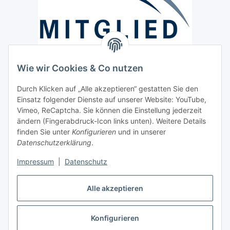
Wie wir Cookies & Co nutzen
Versand / Lieferung
Durch Klicken auf „Alle akzeptieren“ gestatten Sie den
Paketdienst und Spedition
Einsatz folgender Dienste auf unserer Website: YouTube,
Vimeo, ReCaptcha. Sie können die Einstellung jederzeit
Regionaler Lieferservice im Umkreis von ca. 60 Km
ändern (Fingerabdruck-Icon links unten). Weitere Details
Sicherheit
finden Sie unter
Konfigurieren
und in unserer
Datenschutzerklärung
.
Impressum
|
Datenschutz
Alle akzeptieren
Vertrag widerrufen
Konfigurieren
* Alle Preise inkl. gesetzlicher USt., zzgl.
Versand