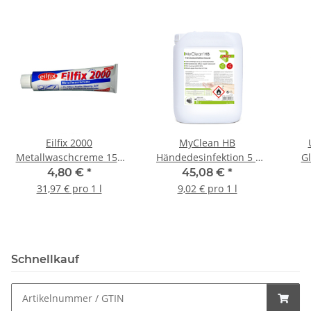
Eilfix 2000
MyClean HB
Metallwaschcreme 150
Händedesinfektion 5 l
Gl
ml Tube
Kanister
4,80 €
*
45,08 €
*
31,97 € pro 1 l
9,02 € pro 1 l
Schnellkauf