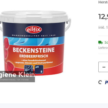
Herste
12
inkl. 
So
Lieferz
Loading...