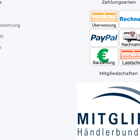
s
Zahlungsarten
belehrung
tz
m
Mitgliedschaften