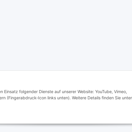
é Klein e.K.
Schreib-, Druckfehler und Irrtümer vorbehalten.
den Einsatz folgender Dienste auf unserer Website: YouTube, Vimeo,
rn (Fingerabdruck-Icon links unten). Weitere Details finden Sie unter