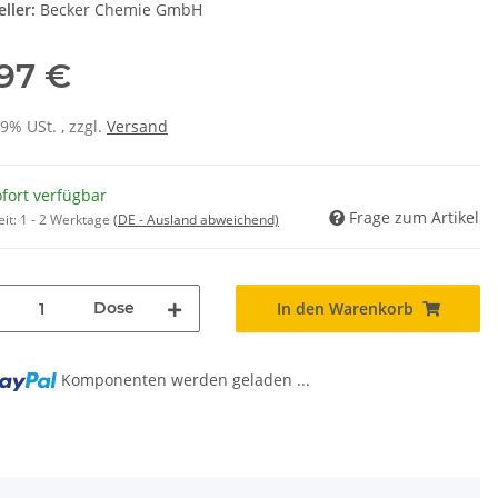
ller:
Becker Chemie GmbH
,97 €
19% USt. , zzgl.
Versand
fort verfügbar
Frage zum Artikel
eit:
1 - 2 Werktage
(DE - Ausland abweichend)
Dose
In den Warenkorb
Komponenten werden geladen ...