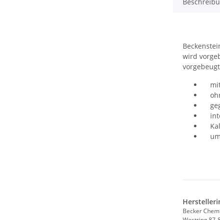
Beschreib
Beckenstei
wird vorge
vorgebeugt
mit 
ohne
gego
inte
Kalk
umwe
Hersteller
Becker Chem
Westring 87-