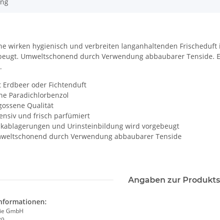
ung
ne wirken hygienisch und verbreiten langanhaltenden Frischeduft 
beugt. Umweltschonend durch Verwendung abbaubarer Tenside. E
.
Erdbeer oder Fichtenduft
 Paradichlorbenzol
ssene Qualität
nsiv und frisch parfümiert
ablagerungen und Urinsteinbildung wird vorgebeugt
ltschonend durch Verwendung abbaubarer Tenside
Angaben zur Produkts
informationen:
ie GmbH
89