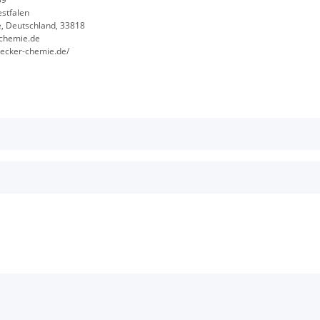
stfalen
, Deutschland, 33818
chemie.de
becker-chemie.de/