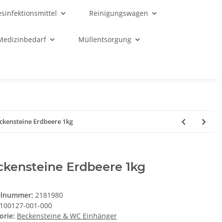
sinfektionsmittel
Reinigungswagen
Medizinbedarf
Müllentsorgung
ckensteine Erdbeere 1kg
ckensteine Erdbeere 1kg
elnummer:
2181980
100127-001-000
orie:
Beckensteine & WC Einhänger