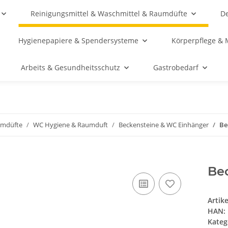
Reinigungsmittel & Waschmittel & Raumdüfte
De
Hygienepapiere & Spendersysteme
Körperpflege & 
Arbeits & Gesundheitsschutz
Gastrobedarf
umdüfte
WC Hygiene & Raumduft
Beckensteine & WC Einhänger
Be
Be
Artik
HAN:
Kateg