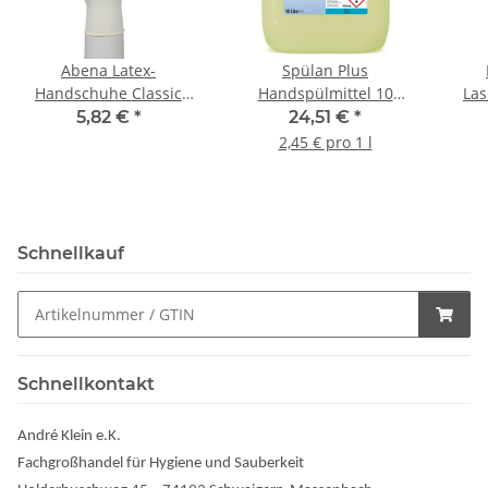
Abena Latex-
Spülan Plus
Handschuhe Classic
Handspülmittel 10
La
puderfrei 100 Stück Gr.
l/Kanister
5,82 €
*
24,51 €
*
M
2,45 € pro 1 l
Schnellkauf
Schnellkontakt
André Klein e.K.
Fachgroßhandel für Hygiene und Sauberkeit