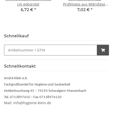
cm geborstet
Profimopp aus Mikrofaser
40cm
6,72 €
*
7,02 €
*
Schnellkauf
Schnellkontakt
André Klein e.K.
Fachgroßhandel für Hygiene und Sauberkeit
Holderbuschweg 45 – 74193 Schwaigern-Massenbach
Tel. 0713897410 – Fax 07138974120
Mail: info@hygiene-klein.de