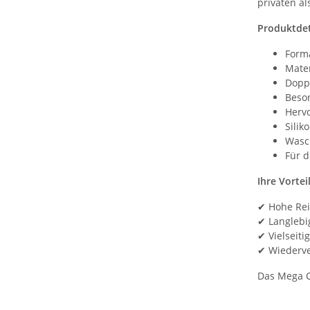
privaten al
Produktdet
Form
Mater
Doppe
Beso
Herv
Silik
Wasc
Für d
Ihre Vortei
✔ Hohe Rei
✔ Langlebi
✔ Vielseit
✔ Wiederve
Das Mega Cl