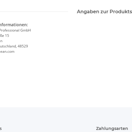
Angaben zur Produkts
informationen:
Professional GmbH
ße 15
en
utschland, 48529
lean.com
s
Zahlungsarten