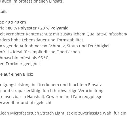
s auch im professionellen Einsatz.
ails:
at:
40 x 40 cm
ial:
80 % Polyester / 20 % Polyamid
lt vernähter Kantenschutz mit zusätzlichem Qualitäts-Einfassban
nders hohe Lebensdauer und Formstabilität
orragende Aufnahme von Schmutz, Staub und Feuchtigkeit
onfrei – ideal für empfindliche Oberflächen
hmaschinenfest bis
95 °C
en Trockner geeignet
le auf einen Blick:
nigungsleistung bei trockenem und feuchtem Einsatz
g und strapazierfähig durch hochwertige Verarbeitung
ig einsetzbar in Haushalt, Gewerbe und Fahrzeugpflege
rwendbar und pflegeleicht
ean Microfasertuch Stretch Light ist die zuverlässige Wahl für eine