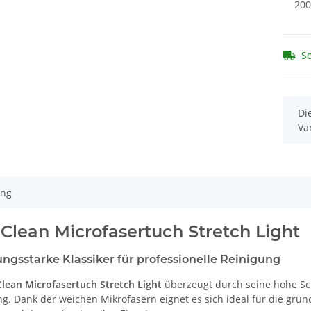
200
So
x
Di
Va
ung
Clean Microfasertuch Stretch Light
ungsstarke Klassiker für professionelle Reinigung
lean Microfasertuch Stretch Light
überzeugt durch seine hohe S
ng. Dank der weichen Mikrofasern eignet es sich ideal für die grü