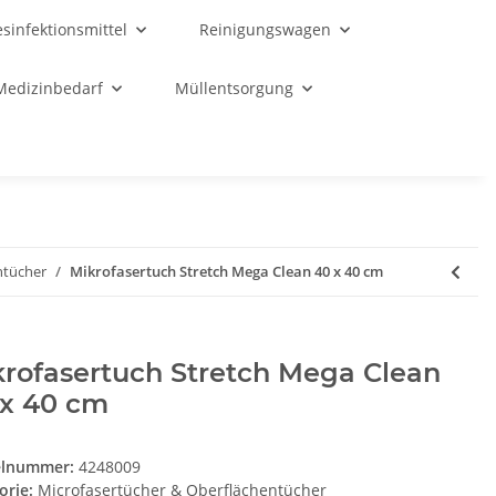
sinfektionsmittel
Reinigungswagen
Medizinbedarf
Müllentsorgung
ntücher
Mikrofasertuch Stretch Mega Clean 40 x 40 cm
rofasertuch Stretch Mega Clean
 x 40 cm
elnummer:
4248009
orie:
Microfasertücher & Oberflächentücher