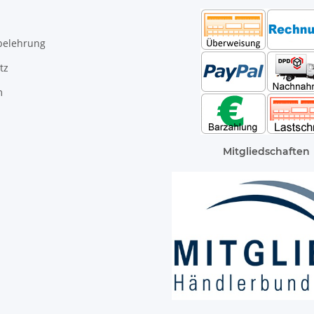
belehrung
tz
m
Mitgliedschaften