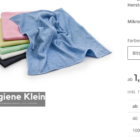
Herste
Mikro
Farb
Bit
1
ab
inkl. 
ab
40
100