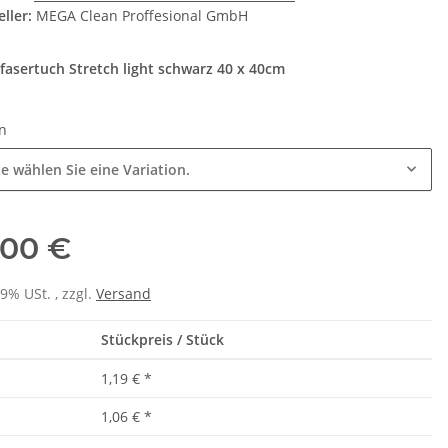
ller:
MEGA Clean Proffesional GmbH
fasertuch Stretch light schwarz 40 x 40cm
en
te wählen Sie eine Variation.
,00 €
19% USt. , zzgl.
Versand
Stückpreis / Stück
1,19 €
*
1,06 €
*