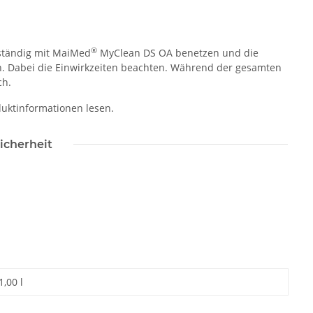
®
lständig mit MaiMed
MyClean DS OA benetzen und die
en. Dabei die Einwirkzeiten beachten. Während der gesamten
ch.
duktinformationen lesen.
icherheit
1,00 l