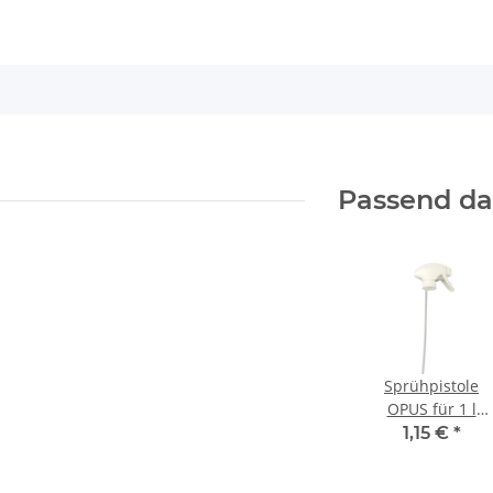
Passend d
Sprühpistole
OPUS für 1 l
Rundflasche
1,15 €
*