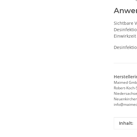
Anwe
Sichtbare 
Desinfekti
Einwirkzeit
Desinfektio
Hersteller
Maimed Gm
Robert-Koch-
Niedersachs
Neuenkirchen
info@maimed
Produkte
Wert
Inhalt: