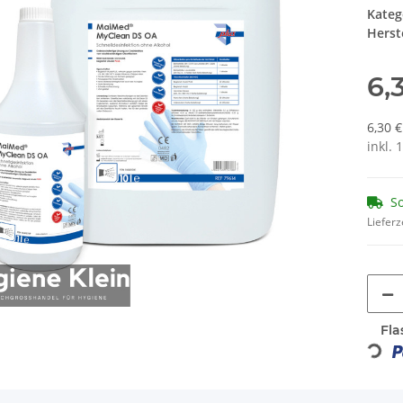
Kateg
Herste
6,
6,30 €
inkl. 
So
Lieferz
Fla
Loading...