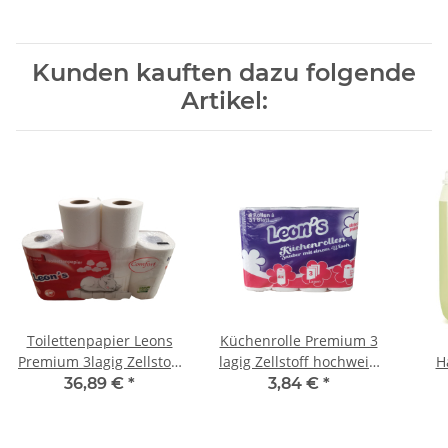
Kunden kauften dazu folgende
Artikel:
Toilettenpapier Leons
Küchenrolle Premium 3
Premium 3lagig Zellstoff
lagig Zellstoff hochweiß
H
hochweiss 250Blatt 64
51Blatt 4Rollen
36,89 €
*
3,84 €
*
Rollen/Pack