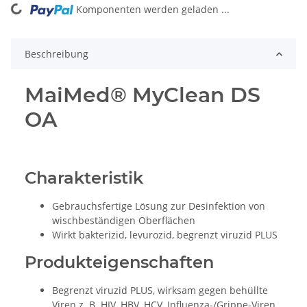
ing...
Komponenten werden geladen ...
Beschreibung
MaiMed® MyClean DS
OA
Charakteristik
Gebrauchsfertige Lösung zur Desinfektion von
wischbeständigen Oberflächen
Wirkt bakterizid, levurozid, begrenzt viruzid PLUS
Produkteigenschaften
Begrenzt viruzid PLUS, wirksam gegen behüllte
Viren z. B. HIV, HBV, HCV, Influenza-/Grippe-Viren