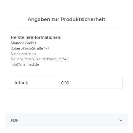
Angaben zur Produktsicherheit
Herstellerinformationen:
Maimed GmbH
Robert-Koch-Straße 1-7
Niedersachsen
Neuenkirchen, Deutschland, 29643
info@maimed.de
Produkteigenschaft
Wert
Inhalt:
10,00 l
PDF