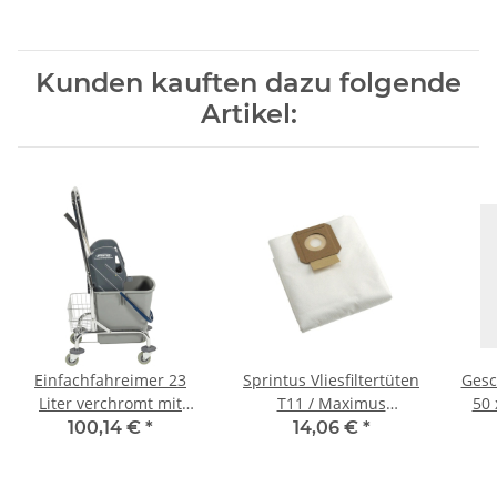
Kunden kauften dazu folgende
Artikel:
Einfachfahreimer 23
Sprintus Vliesfiltertüten
Gesc
Liter verchromt mit
T11 / Maximus
50 
Schubbügel und
10St./Pack
100,14 €
*
14,06 €
*
Ablagekorb