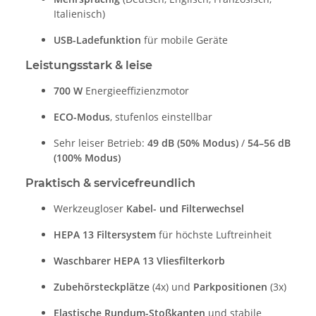
Italienisch)
USB-Ladefunktion
für mobile Geräte
Leistungsstark & leise
700 W
Energieeffizienzmotor
ECO-Modus
, stufenlos einstellbar
Sehr leiser Betrieb:
49 dB (50% Modus)
/
54–56 dB
(100% Modus)
Praktisch & servicefreundlich
Werkzeugloser
Kabel- und Filterwechsel
HEPA 13 Filtersystem
für höchste Luftreinheit
Waschbarer HEPA 13 Vliesfilterkorb
Zubehörsteckplätze
(4x) und
Parkpositionen
(3x)
Elastische Rundum-Stoßkanten
und stabile