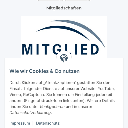
Mitgliedschaften
Wie wir Cookies & Co nutzen
Versand / Lieferung
Durch Klicken auf „Alle akzeptieren“ gestatten Sie den
Paketdienst und Spedition
Einsatz folgender Dienste auf unserer Website: YouTube,
Vimeo, ReCaptcha. Sie können die Einstellung jederzeit
Regionaler Lieferservice im Umkreis von ca. 60 Km
ändern (Fingerabdruck-Icon links unten). Weitere Details
Sicherheit
finden Sie unter
Konfigurieren
und in unserer
Datenschutzerklärung
.
Impressum
|
Datenschutz