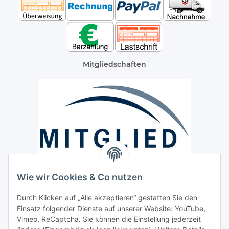
Mitgliedschaften
Wie wir Cookies & Co nutzen
Versand / Lieferung
Durch Klicken auf „Alle akzeptieren“ gestatten Sie den
Paketdienst und Spedition
Einsatz folgender Dienste auf unserer Website: YouTube,
Vimeo, ReCaptcha. Sie können die Einstellung jederzeit
Regionaler Lieferservice im Umkreis von ca. 60 Km