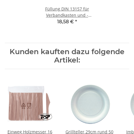
Füllung DIN 13157 für
Verbandkasten und -
schrank / Erste Hilfe Koffer
18,58 €
*
64-teilig
Kunden kauften dazu folgende
Artikel:
Einweg Holzmesser 16
Grillteller 29cm rund 50
Imb