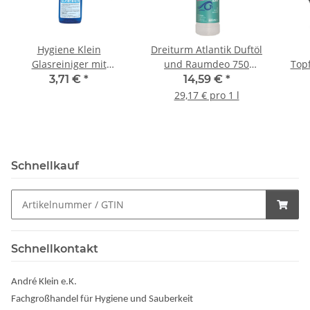
Hygiene Klein
Dreiturm Atlantik Duftöl
Glasreiniger mit
und Raumdeo 750
Topf
Sprühpistole 1 Liter
ml/Sprühflasche
3,71 €
*
14,59 €
*
29,17 € pro 1 l
Schnellkauf
Schnellkontakt
André Klein e.K.
Fachgroßhandel für Hygiene und Sauberkeit