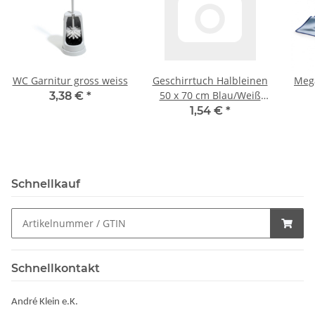
WC Garnitur gross weiss
Geschirrtuch Halbleinen
Mega
50 x 70 cm Blau/Weiß
3,38 €
*
Karo
Ges
1,54 €
*
Schnellkauf
Schnellkontakt
André Klein e.K.