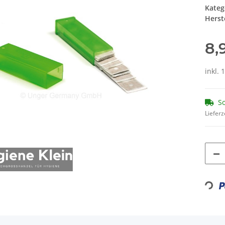
Kateg
Herste
8,
inkl. 
So
Lieferz
Loading.