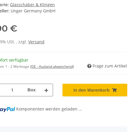
orie:
Glasschaber & Klingen
ller:
Unger Germany GmbH
90 €
19% USt. , zzgl.
Versand
fort verfügbar
Frage zum Artikel
eit:
1 - 2 Werktage
(DE - Ausland abweichend)
Box
In den Warenkorb
Komponenten werden geladen ...
..