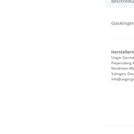
Beschreib
Glasklingen
Hersteller
Unger Germ
Piepersberg 
Nordrhein-We
Solingen, De
info@ungergl