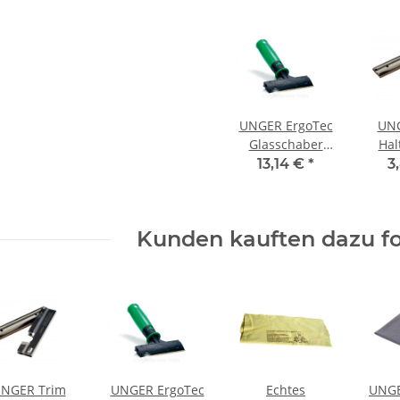
UNGER ErgoTec
UNG
Glasschaber
Hal
10cm breit
13,14 €
*
3
Kunden kauften dazu fo
NGER Trim
UNGER ErgoTec
Echtes
UNGE