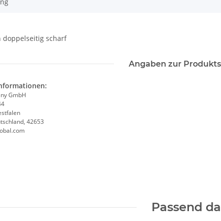
ung
 doppelseitig scharf
Angaben zur Produkts
informationen:
any GmbH
44
stfalen
utschland, 42653
obal.com
Passend d