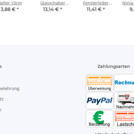
alter 10cm
Glasschaber
Fensterleder
Ninja
10cm breit
Marke Tiger 62 x
5
3,88 €
*
13,14 €
*
11,41 €
*
9
40cm
s
Zahlungsarten
belehrung
tz
m