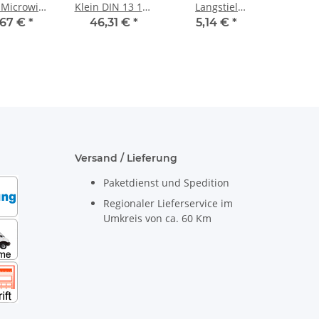
 Microwipe
Klein DIN 13 157
Langstiel
5x55cm
befüllt
Naturhaar
,67 €
*
46,31 €
*
5,14 €
*
280x115x200mm
unlackiert 43 cm
Versand / Lieferung
Paketdienst und Spedition
Regionaler Lieferservice im
Umkreis von ca. 60 Km