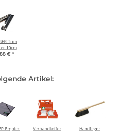
ER Trim
ter 10cm
,88 €
*
lgende Artikel:
R Ergotec
Verbandkoffer
Handfeger