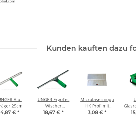
obal.com
Kunden kauften dazu fo
UNGER Alu-
UNGER ErgoTec
Microfasermopp
räger 25cm
Wischer
HK Profi mit
Glasr
komplett 25cm
Taschen 40 cm
12l 
4,87 €
*
18,67 €
*
3,08 €
*
15
mit hartem
weiß 4-Farbcode
Gummi