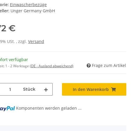
orie:
Einwascherbezüge
ller:
Unger Germany GmbH
72 €
19% USt. , zzgl.
Versand
fort verfügbar
Frage zum Artikel
eit:
1 - 2 Werktage
(DE - Ausland abweichend)
Stück
In den Warenkorb
g...
Komponenten werden geladen ...