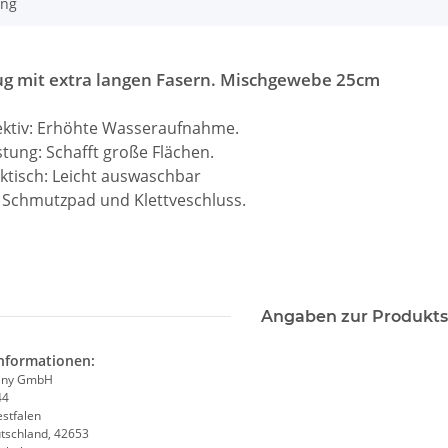
ung
g mit extra langen Fasern. Mischgewebe 25cm
fektiv: Erhöhte Wasseraufnahme.
istung: Schafft große Flächen.
aktisch: Leicht auswaschbar
t Schmutzpad und Klettveschluss.
Angaben zur Produkts
informationen:
any GmbH
44
stfalen
utschland, 42653