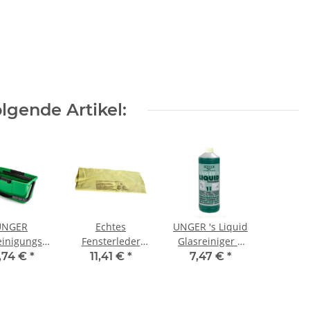
lgende Artikel:
UNGER
Echtes
UNGER 's Liquid
einigungseimer
Fensterleder
Glasreiniger 1
grün QB12B
Marke Tiger 62 x
Liter/Flasche
,74 €
*
11,41 €
*
7,47 €
*
40cm