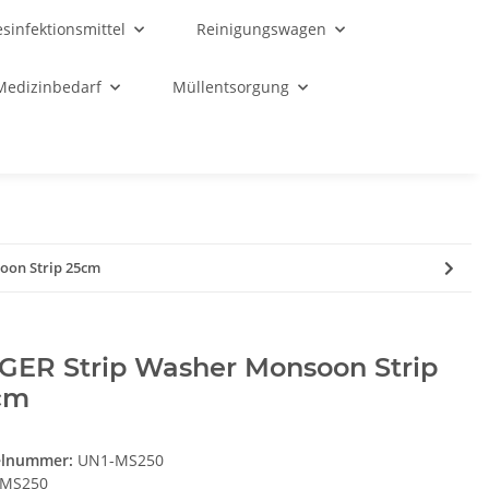
sinfektionsmittel
Reinigungswagen
Medizinbedarf
Müllentsorgung
oon Strip 25cm
GER Strip Washer Monsoon Strip
cm
elnummer:
UN1-MS250
MS250