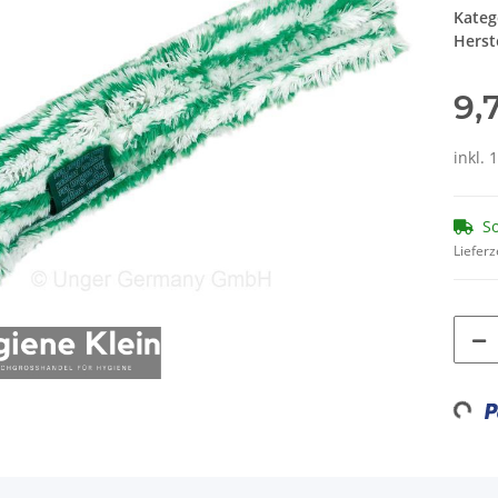
Kateg
Herste
9,
inkl. 
So
Lieferz
Loadin