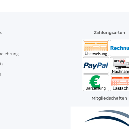
s
Zahlungsarten
belehrung
tz
m
Mitgliedschaften