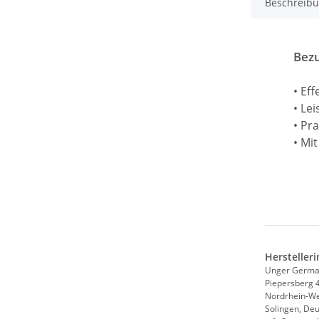
Beschreib
Bezu
• Ef
• Le
• Pr
• Mi
Hersteller
Unger Germ
Piepersberg 
Nordrhein-We
Solingen, De