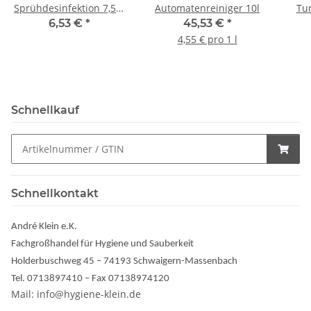
Sprühdesinfektion 7,5%
Automatenreiniger 10l
Tur
gebrauchsfertig
W
6,53 €
*
45,53 €
*
Sprühflasche 1 Liter
4,55 € pro 1 l
Schnellkauf
Schnellkontakt
André Klein e.K.
Fachgroßhandel für Hygiene und Sauberkeit
Holderbuschweg 45 – 74193 Schwaigern-Massenbach
Tel. 0713897410 – Fax 07138974120
Mail: info@hygiene-klein.de