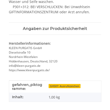
Wasser und Seife waschen.
P301+312: BEI VERSCHLUCKEN: Bei Unwohlsein
GIFTINFORMATIONSZENTRUM oder Arzt anrufen.
Angaben zur Produktsicherheit
Herstellerinformationen:
KLEEN PURGATIS GmbH
Dieselstraße 10
Nordrhein-Westfalen
Hiddenhausen, Deutschland, 32120
info@kleen-purgatis.de
https://www.kleenpurgatis.de/
gefahren_piktog
Produkteigenschaft
Wert
GHS07: Ausrufezeichen
ramme:
Inhalt:
1,00 kg