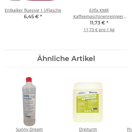
Entkalker fluessig 1 l/Flasche
Eilfix KMR
Kaffeemaschinenreiniger-
6,45 €
*
Pulver 1 kg/Dose
11,73 €
*
11,73 € pro 1 kg
Ähnliche Artikel
Sunny Dream
Dreiturm
Pr