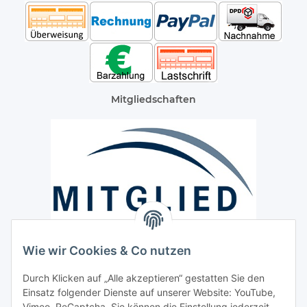
Mitgliedschaften
Wie wir Cookies & Co nutzen
Versand / Lieferung
Durch Klicken auf „Alle akzeptieren“ gestatten Sie den
Paketdienst und Spedition
Einsatz folgender Dienste auf unserer Website: YouTube,
Vimeo, ReCaptcha. Sie können die Einstellung jederzeit