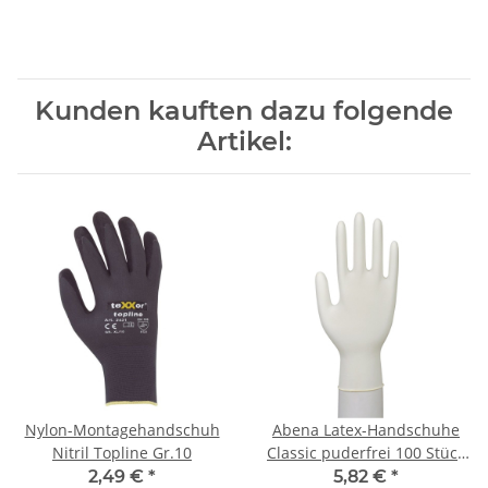
Kunden kauften dazu folgende
Artikel:
Nylon-Montagehandschuh
Abena Latex-Handschuhe
Nitril Topline Gr.10
Classic puderfrei 100 Stück
Gr. M
2,49 €
*
5,82 €
*