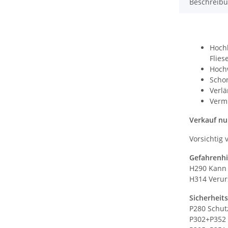
Beschreib
Hochk
Flies
Hoch
Scho
Verl
Verm
Verkauf nu
Vorsichtig
Gefahrenhi
H290 Kann 
H314 Verur
Sicherheit
P280 Schut
P302+P352 