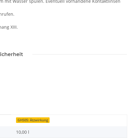
mit Wasser spülen. Eventuell vorhandene Kontaktlinsen
nrufen.
ang XIII.
icherheit
GHS05: Ätzwirkung
10,00 l