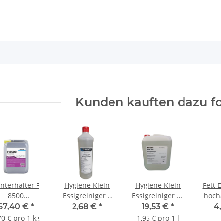
Kunden kauften dazu fo
nterhalter F
Hygiene Klein
Hygiene Klein
Fett EX Fettl
8500
Essigreiniger 1
Essigreiniger 10
hocha
versalreiniger
l/Flasche
l/Kanister
l/
67,40 €
*
2,68 €
*
19,53 €
*
4
12kg
70 € pro 1 kg
1,95 € pro 1 l