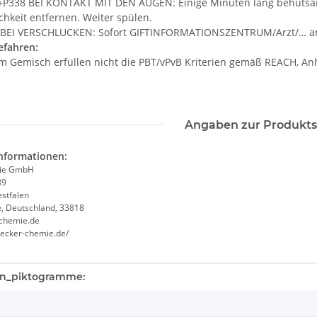
P338 BEI KONTAKT MIT DEN AUGEN: Einige Minuten lang behutsam 
chkeit entfernen. Weiter spülen.
 BEI VERSCHLUCKEN: Sofort GIFTINFORMATIONSZENTRUM/Arzt/… a
efahren:
im Gemisch erfüllen nicht die PBT/vPvB Kriterien gemäß REACH, Anh
Angaben zur Produkts
informationen:
ie GmbH
89
stfalen
, Deutschland, 33818
chemie.de
becker-chemie.de/
igenschaft
en_piktogramme: