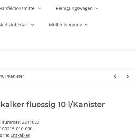
sinfektionsmittel
Reinigungswagen
Medizinbedarf
Müllentsorgung
 10 l/Kanister
kalker fluessig 10 l/Kanister
elnummer:
2211023
100215-010-000
orie:
Entkalker