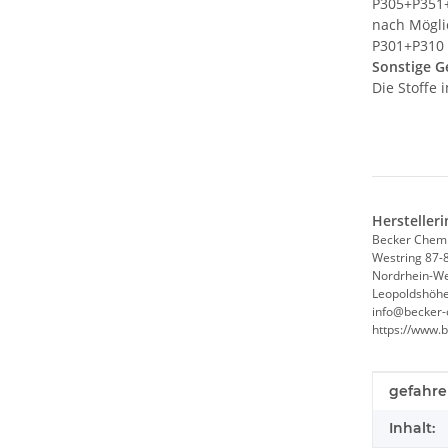
P305+P351+
nach Mögli
P301+P310
Sonstige G
Die Stoffe 
Hersteller
Becker Chem
Westring 87-
Nordrhein-We
Leopoldshöhe
info@becker-
https://www.
Produkte
Wert
gefahr
Inhalt: