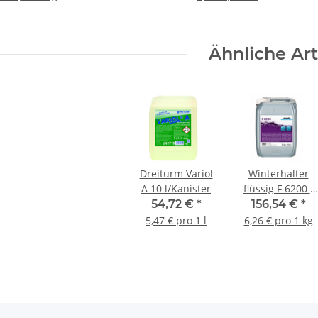
chfolgeprodukt
für F8400)
Ähnliche Art
Dreiturm Variol
Winterhalter
A 10 l/Kanister
flüssig F 6200 -
25 Kg Kanister
54,72 €
*
156,54 €
*
5,47 € pro 1 l
6,26 € pro 1 kg