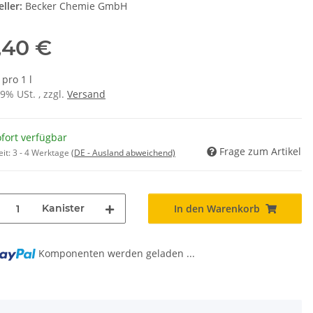
ller:
Becker Chemie GmbH
,40 €
 pro 1 l
19% USt. , zzgl.
Versand
fort verfügbar
Frage zum Artikel
eit:
3 - 4 Werktage
(DE - Ausland abweichend)
Kanister
In den Warenkorb
Komponenten werden geladen ...