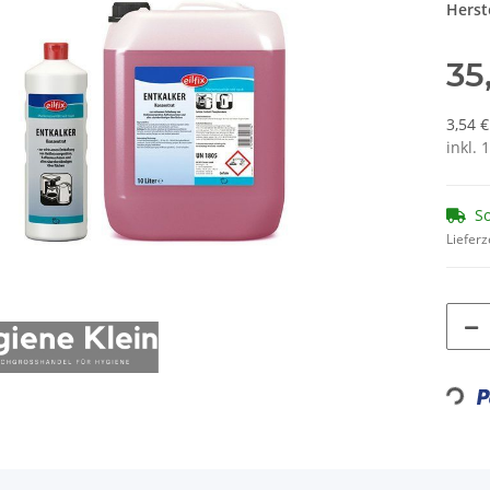
Herste
35
3,54 €
inkl. 
So
Lieferz
Loading...