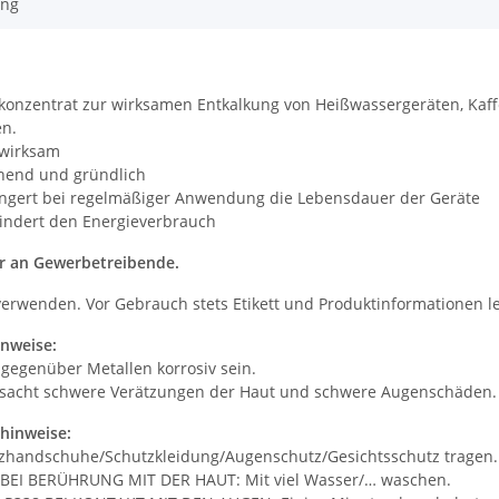
ung
onzentrat zur wirksamen Entkalkung von Heißwassergeräten, Kaff
en.
wirksam
nend und gründlich
ängert bei regelmäßiger Anwendung die Lebensdauer der Geräte
indert den Energieverbrauch
r an Gewerbetreibende.
 verwenden. Vor Gebrauch stets Etikett und Produktinformationen l
nweise:
gegenüber Metallen korrosiv sein.
sacht schwere Verätzungen der Haut und schwere Augenschäden.
shinweise:
zhandschuhe/Schutzkleidung/Augenschutz/Gesichtsschutz tragen.
BEI BERÜHRUNG MIT DER HAUT: Mit viel Wasser/… waschen.