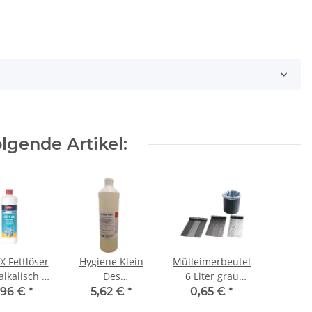
lgende Artikel:
öser
Hygiene Klein
Mülleimerbeutel
lkalisch 1
Des
6 Liter grau
Flasche
Flächendesinfektionsreiniger
HDPE 31x37 cm
,96 €
*
5,62 €
*
0,65 €
*
Konzentrat 1
(5my) 50