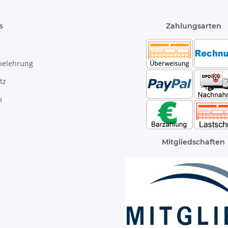
s
Zahlungsarten
belehrung
tz
m
Mitgliedschaften